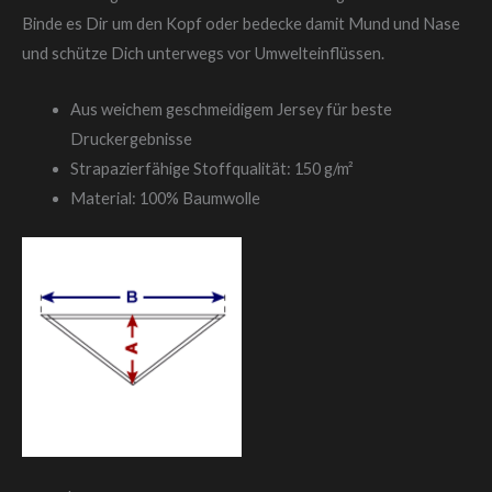
Binde es Dir um den Kopf oder bedecke damit Mund und Nase
und schütze Dich unterwegs vor Umwelteinflüssen.
Aus weichem geschmeidigem Jersey für beste
Druckergebnisse
Strapazierfähige Stoffqualität: 150 g/m²
Material: 100% Baumwolle