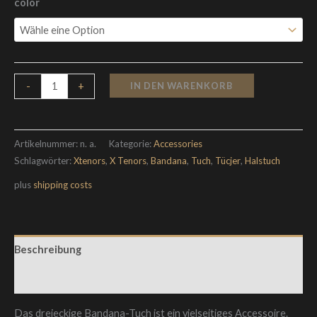
color
IN DEN WARENKORB
-
+
Artikelnummer:
n. a.
Kategorie:
Accessories
Schlagwörter:
Xtenors
,
X Tenors
,
Bandana
,
Tuch
,
Tücjer
,
Halstuch
plus
shipping costs
Beschreibung
Rezensionen (0)
Das dreieckige Bandana-Tuch ist ein vielseitiges Accessoire.