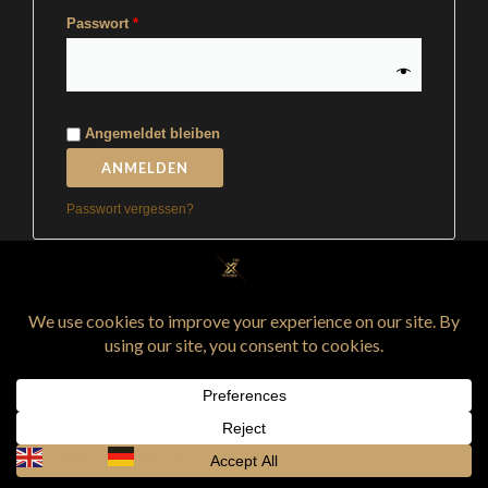
Passwort
*
Angemeldet bleiben
ANMELDEN
Passwort vergessen?
German
English