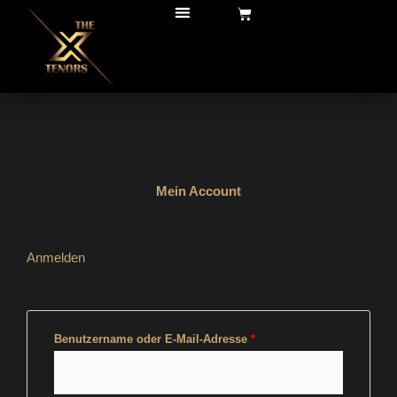
Zum
Warenkorb
Inhalt
springen
ABOUT US
CREATIVE TEAM
ESTREL SHOW
ON STAGE
TERMINE & TICKETS
MEIN KONTO
Mein Account
Erforderlich
Erforderlich
Anmelden
Benutzername oder E-Mail-Adresse
*