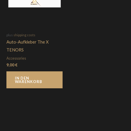
plus
shipping costs
Auto-Aufkleber The X
TENORS
Accessories
9,00
€
IN DEN
WARENKORB